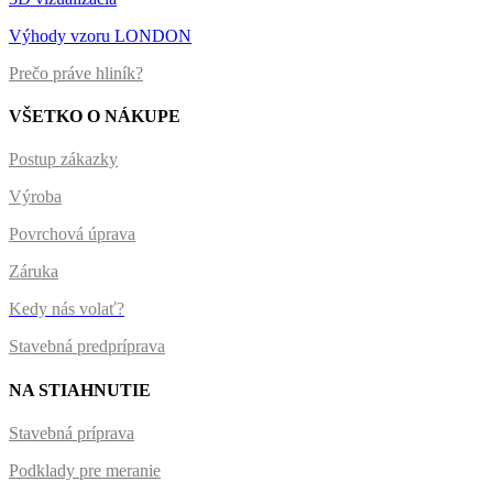
Výhody vzoru LONDON
Prečo práve hliník?
VŠETKO O NÁKUPE
Postup zákazky
Výroba
Povrchová úprava
Záruka
Kedy nás volať?
Stavebná predpríprava
NA STIAHNUTIE
Stavebná príprava
Podklady pre meranie