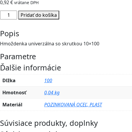
0,92
€
vrátane DPH
množstvo
Pridať do košíka
Hmoždenka
univerzálna
Popis
so
skrutkou
Hmoždenka univerzálna so skrutkou 10×100
10x100
Parametre
Ďalšie informácie
Dlžka
100
Hmotnosť
0,04 kg
Materiál
POZINKOVANÁ OCEĽ, PLAST
Súvisiace produkty, doplnky