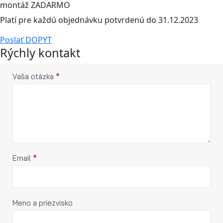
montáž ZADARMO
Platí pre každú objednávku potvrdenú do 31.12.2023
Poslať DOPYT
Rýchly kontakt
Rýchly
Vaša otázka
*
If you
are
kontakt
human,
leave
this
field
blank.
Email
*
Meno a priezvisko