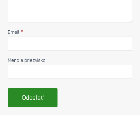
leave
this
field
blank.
Email
*
Meno a priezvisko
Odoslať