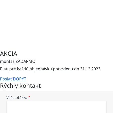
AKCIA
montáž ZADARMO
Platí pre každú objednávku potvrdenú do 31.12.2023
Poslať DOPYT
Rýchly kontakt
Rýchly
Vaša otázka
*
If you
are
kontakt
human,