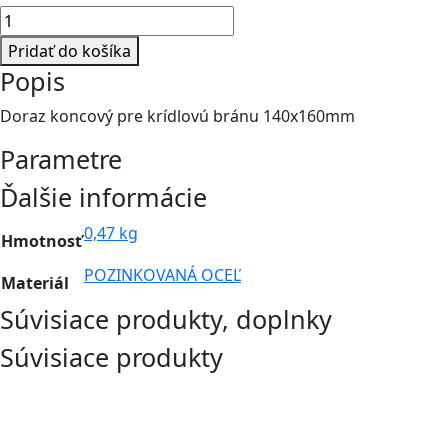
množstvo
Doraz
Pridať do košíka
koncový
Popis
pre
krídlovú
Doraz koncový pre krídlovú bránu 140x160mm
bránu
Parametre
140x160mm
Ďalšie informácie
0,47 kg
Hmotnosť
POZINKOVANÁ OCEĽ
Materiál
Súvisiace produkty, doplnky
Súvisiace produkty