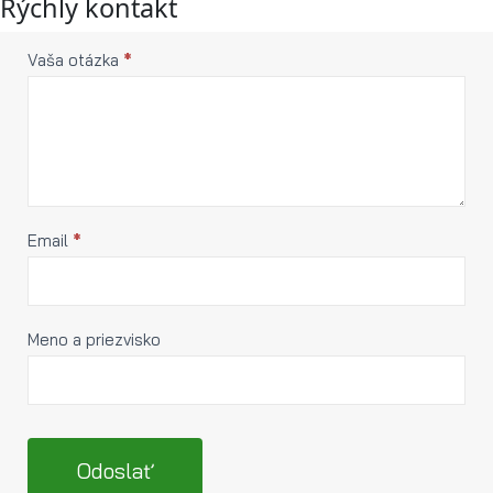
Rýchly kontakt
Rýchly
Vaša otázka
*
If you
are
kontakt
human,
leave
this
field
blank.
Email
*
Meno a priezvisko
Odoslať