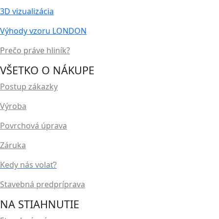
3D vizualizácia
Výhody vzoru LONDON
Prečo práve hliník?
VŠETKO O NÁKUPE
Postup zákazky
Výroba
Povrchová úprava
Záruka
Kedy nás volať?
Stavebná predpríprava
NA STIAHNUTIE